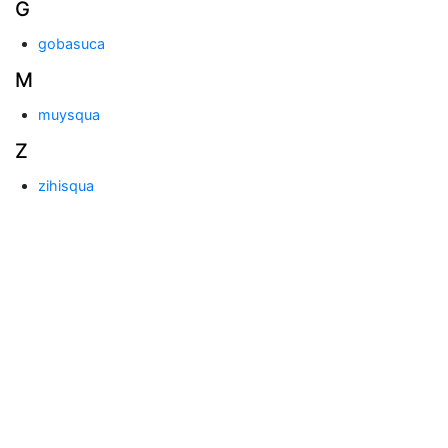
G
gobasuca
M
muysqua
Z
zihisqua