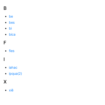
B
be
bes
bi
bica
F
fies
I
iahac
ipqua(2)
X
xiê