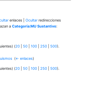
ultar
enlaces |
Ocultar
redirecciones
lazan a
Categoría:MU Sustantivo
:
uientes) (
20
|
50
|
100
|
250
|
500
).
squismos
‎
(
← enlaces
)
uientes) (
20
|
50
|
100
|
250
|
500
).