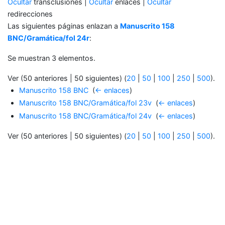
Ocultar
transclusiones |
Ocultar
enlaces |
Ocultar
redirecciones
Las siguientes páginas enlazan a
Manuscrito 158
BNC/Gramática/fol 24r
:
Se muestran 3 elementos.
Ver (50 anteriores | 50 siguientes) (
20
|
50
|
100
|
250
|
500
).
Manuscrito 158 BNC
‎
(
← enlaces
)
Manuscrito 158 BNC/Gramática/fol 23v
‎
(
← enlaces
)
Manuscrito 158 BNC/Gramática/fol 24v
‎
(
← enlaces
)
Ver (50 anteriores | 50 siguientes) (
20
|
50
|
100
|
250
|
500
).