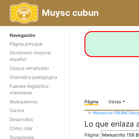
Muysc cubun
Navegación
Página principal
Diccionario muysca-
español
Corpus lematizado
Gramática pedagógica
Fuentes lingüístico-
misioneras
Muisquismos
Página
Vistas
Cursos
←
Manuscrito 158 BNC/Vocab
Desarrollos
Lo que enlaza 
Cómo citar
Página:
Donaciones