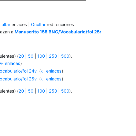
ultar
enlaces |
Ocultar
redirecciones
lazan a
Manuscrito 158 BNC/Vocabulario/fol 25r
:
uientes) (
20
|
50
|
100
|
250
|
500
).
← enlaces
)
cabulario/fol 24v
‎
(
← enlaces
)
cabulario/fol 25v
‎
(
← enlaces
)
uientes) (
20
|
50
|
100
|
250
|
500
).