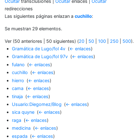
Ocultar
transclusiones |
Ocultar
enlaces |
Ocultar
redirecciones
Las siguientes páginas enlazan a
cuchillo
:
Se muestran 29 elementos.
Ver (50 anteriores | 50 siguientes) (
20
|
50
|
100
|
250
|
500
).
Gramática de Lugo/fol 4v
‎
(
← enlaces
)
Gramática de Lugo/fol 97v
‎
(
← enlaces
)
fulano
‎
(
← enlaces
)
cuchillo
‎
(
← enlaces
)
hierro
‎
(
← enlaces
)
cama
‎
(
← enlaces
)
tinaja
‎
(
← enlaces
)
Usuario:Diegomez/Blog
‎
(
← enlaces
)
sica quyne
‎
(
← enlaces
)
raga
‎
(
← enlaces
)
medicina
‎
(
← enlaces
)
espada
‎
(
← enlaces
)