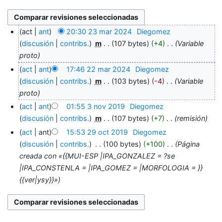
act
ant
20:30 23 mar 2024
‎
Diegomez
discusión
contribs.
‎
m
107 bytes
+4
‎
Variable
proto
act
ant
17:46 22 mar 2024
‎
Diegomez
discusión
contribs.
‎
m
103 bytes
-4
‎
Variable
proto
act
ant
01:55 3 nov 2019
‎
Diegomez
discusión
contribs.
‎
m
107 bytes
+7
‎
remisión
act
ant
15:53 29 oct 2019
‎
Diegomez
discusión
contribs.
‎
100 bytes
+100
‎
Página
creada con «{{MUI-ESP |IPA_GONZALEZ = ?se
|IPA_CONSTENLA = |IPA_GOMEZ = |MORFOLOGIA = }}
{{ver|ysy}}»