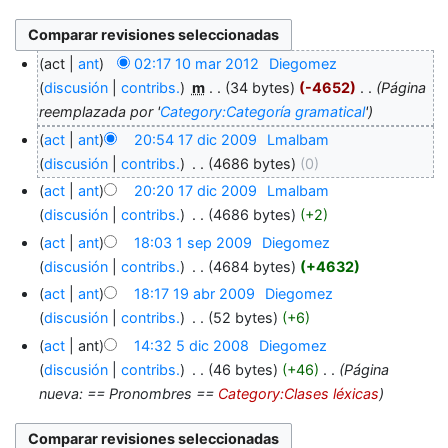
act
ant
02:17 10 mar 2012
‎
Diegomez
discusión
contribs.
‎
m
34 bytes
-4652
‎
Página
reemplazada por '
Category:Categoría gramatical
'
act
ant
20:54 17 dic 2009
‎
Lmalbam
discusión
contribs.
‎
4686 bytes
0
act
ant
20:20 17 dic 2009
‎
Lmalbam
discusión
contribs.
‎
4686 bytes
+2
act
ant
18:03 1 sep 2009
‎
Diegomez
discusión
contribs.
‎
4684 bytes
+4632
act
ant
18:17 19 abr 2009
‎
Diegomez
discusión
contribs.
‎
52 bytes
+6
act
ant
14:32 5 dic 2008
‎
Diegomez
discusión
contribs.
‎
46 bytes
+46
‎
Página
nueva: == Pronombres ==
Category:Clases léxicas