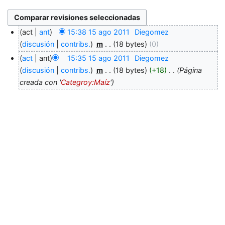
act
ant
15:38 15 ago 2011
‎
Diegomez
discusión
contribs.
‎
m
18 bytes
0
act
ant
15:35 15 ago 2011
‎
Diegomez
discusión
contribs.
‎
m
18 bytes
+18
‎
Página
creada con '
Categroy:Maíz
'