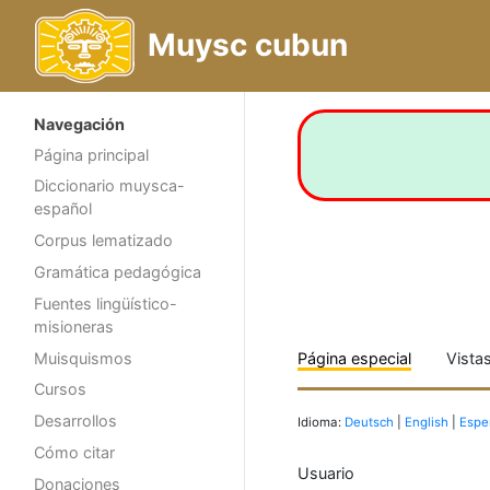
Muysc cubun
Navegación
Página principal
Diccionario muysca-
español
Corpus lematizado
Gramática pedagógica
Fuentes lingüístico-
misioneras
Muisquismos
Página especial
Vista
Cursos
Desarrollos
Idioma:
Deutsch
|
English
|
Espe
Cómo citar
Usuario
Donaciones