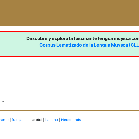
Descubre y explora la fascinante lengua muysca co
Corpus Lematizado de la Lengua Muysca (CL
s
ranto
|
français
| español |
italiano
|
Nederlands