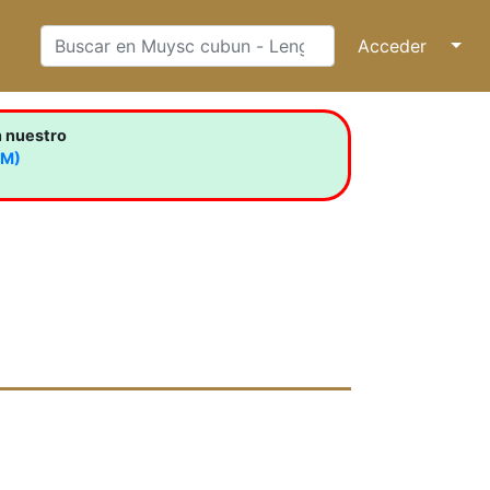
Acceder
↓
n nuestro
LM)