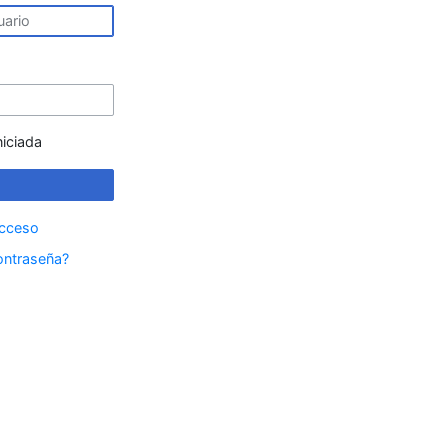
niciada
acceso
ontraseña?