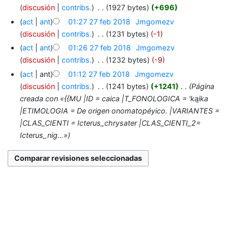
discusión
contribs.
‎
1927 bytes
+696
act
ant
01:27 27 feb 2018
‎
Jmgomezv
discusión
contribs.
‎
1231 bytes
-1
act
ant
01:26 27 feb 2018
‎
Jmgomezv
discusión
contribs.
‎
1232 bytes
-9
act
ant
01:12 27 feb 2018
‎
Jmgomezv
discusión
contribs.
‎
1241 bytes
+1241
‎
Página
creada con «{{MU |ID = caica |T_FONOLOGICA = 'kai̯ka
|ETIMOLOGIA = De origen onomatopéyico. |VARIANTES =
|CLAS_CIENTI = Icterus_chrysater |CLAS_CIENTI_2=
Icterus_nig...»