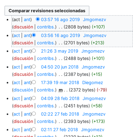
act
ant
03:57 16 ago 2019
‎
Jmgomezv
discusión
contribs.
‎
2808 bytes
+107
act
ant
03:56 16 ago 2019
‎
Jmgomezv
discusión
contribs.
‎
2701 bytes
+213
act
ant
21:26 3 may 2019
‎
Jmgomezv
discusión
contribs.
‎
2488 bytes
+101
act
ant
04:50 20 jun 2018
‎
Jmgomezv
discusión
contribs.
‎
2387 bytes
+15
act
ant
17:39 19 mar 2018
‎
Diegomez
discusión
contribs.
‎
m
2372 bytes
-79
act
ant
04:09 28 feb 2018
‎
Jmgomezv
discusión
contribs.
‎
2451 bytes
+58
act
ant
02:22 27 feb 2018
‎
Jmgomezv
discusión
contribs.
‎
2393 bytes
+173
act
ant
02:11 27 feb 2018
‎
Jmgomezv
discusión
contribs.
‎
2220 bytes
+12