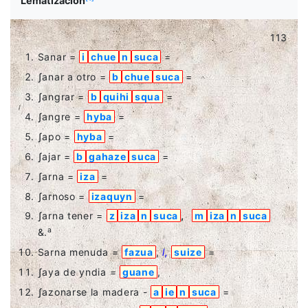
Lematización
113
Sanar =
i
chue
n
suca
=
ʃanar a otro =
b
chue
suca
=
ʃangrar =
b
quihi
squa
=
ʃangre =
hyba
=
ʃapo =
hyba
=
ʃajar =
b
gahaze
suca
=
ʃarna =
iza
=
ʃarnoso =
izaquyn
=
ʃarna tener =
z
iza
n
suca
,
m
iza
n
suca
a
&.
Sarna menuda =
fazua
,
l,
suize
=
ʃaya de yndia =
guane
,
ʃazonarse la madera -
a
ie
n
suca
=