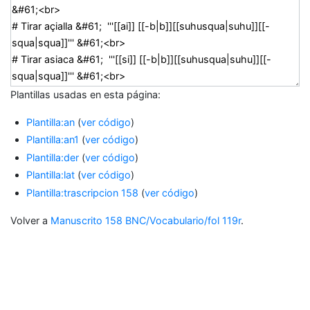
Plantillas usadas en esta página:
Plantilla:an
(
ver código
)
Plantilla:an1
(
ver código
)
Plantilla:der
(
ver código
)
Plantilla:lat
(
ver código
)
Plantilla:trascripcion 158
(
ver código
)
Volver a
Manuscrito 158 BNC/Vocabulario/fol 119r
.