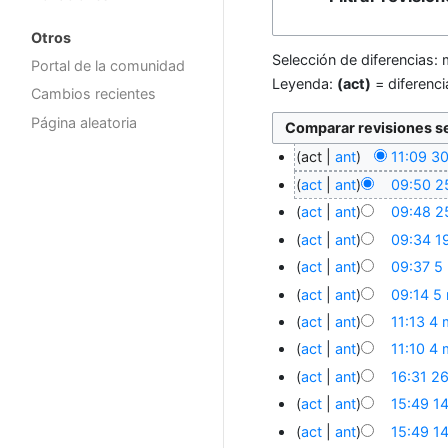
Otros
Selección de diferencias: 
Portal de la comunidad
Leyenda:
(act)
= diferenci
Cambios recientes
Página aleatoria
act
ant
11:09 30
act
ant
09:50 2
act
ant
09:48 2
act
ant
09:34 1
act
ant
09:37 5
act
ant
09:14 5
act
ant
11:13 4
act
ant
11:10 4
act
ant
16:31 2
act
ant
15:49 1
act
ant
15:49 1