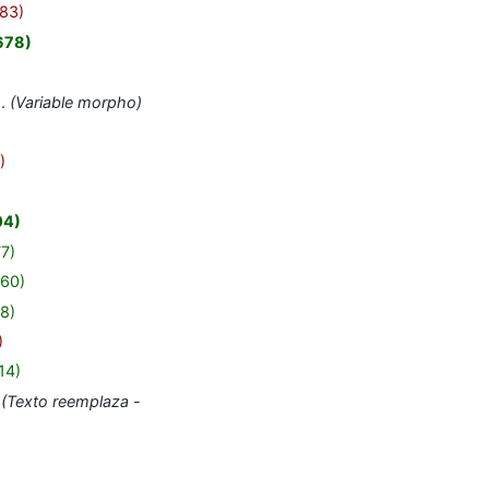
83
678
Variable morpho
04
77
160
8
14
Texto reemplaza -