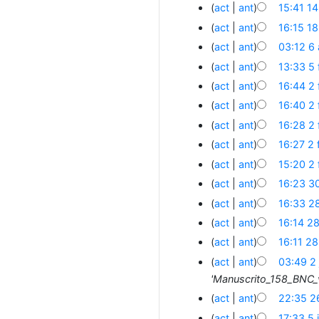
act
ant
15:41 1
act
ant
16:15 18
act
ant
03:12 6
act
ant
13:33 5
act
ant
16:44 2
act
ant
16:40 2
act
ant
16:28 2
act
ant
16:27 2
act
ant
15:20 2
act
ant
16:23 3
act
ant
16:33 2
act
ant
16:14 2
act
ant
16:11 2
act
ant
03:49 2 
'Manuscrito_158_BNC_v
act
ant
22:35 2
act
ant
17:33 5 