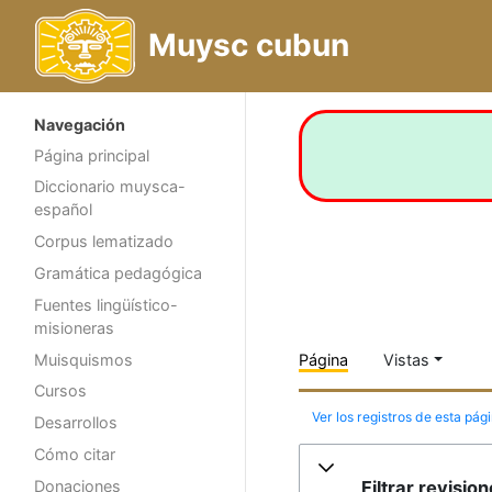
Muysc cubun
Navegación
Página principal
Diccionario muysca-
español
Corpus lematizado
Gramática pedagógica
Fuentes lingüístico-
misioneras
Muisquismos
Página
Vistas
Cursos
Ver los registros de esta pág
Desarrollos
Cómo citar
Filtrar revisio
Donaciones