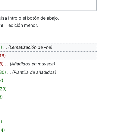
lsa Intro o el botón de abajo.
m
= edición menor.
8
‎
Lematización de -ne
16
8
‎
Añadidos en muysca
30
‎
Plantilla de añadidos
2
29
3
1
14