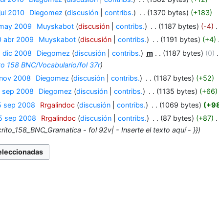
jul 2010
‎
Diegomez
discusión
contribs.
‎
1370 bytes
+183
 may 2009
‎
Muyskabot
discusión
contribs.
‎
1187 bytes
-4
‎
0 abr 2009
‎
Muyskabot
discusión
contribs.
‎
1191 bytes
+4
‎
6 dic 2008
‎
Diegomez
discusión
contribs.
‎
m
1187 bytes
0
‎
o 158 BNC/Vocabulario/fol 37r
 nov 2008
‎
Diegomez
discusión
contribs.
‎
1187 bytes
+52
7 sep 2008
‎
Diegomez
discusión
contribs.
‎
1135 bytes
+66
5 sep 2008
‎
Rrgalindoc
discusión
contribs.
‎
1069 bytes
+9
5 sep 2008
‎
Rrgalindoc
discusión
contribs.
‎
87 bytes
+87
‎
rito_158_BNC_Gramatica - fol 92v| - Inserte el texto aquí - }}