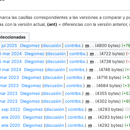
marca las casillas correspondientes a las versiones a comparar y pu
as con la versión actual,
(ant)
= diferencias con la versión anterior,
 jul 2025
‎
Diegomez
discusión
contribs.
‎
m
4800 bytes
+7
5 mar 2024
‎
Diegomez
discusión
contribs.
‎
m
4722 bytes
-
5 mar 2024
‎
Diegomez
discusión
contribs.
‎
m
4738 bytes
-
9 mar 2024
‎
Diegomez
discusión
contribs.
‎
m
4746 bytes
+
 mar 2023
‎
Diegomez
discusión
contribs.
‎
m
4716 bytes
+3
 mar 2023
‎
Diegomez
discusión
contribs.
‎
m
4684 bytes
+3
 mar 2023
‎
Diegomez
discusión
contribs.
‎
m
4355 bytes
+5
 mar 2023
‎
Diegomez
discusión
contribs.
‎
m
4302 bytes
+9
6 sep 2022
‎
Diegomez
discusión
contribs.
‎
m
4293 bytes
0
4 ene 2020
‎
Diegomez
discusión
contribs.
‎
m
4293 bytes
+
4 ene 2020
‎
Diegomez
discusión
contribs.
‎
m
4292 bytes
+