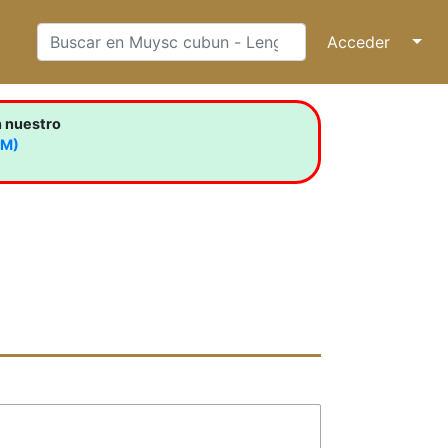
Acceder
↓
n nuestro
LM)