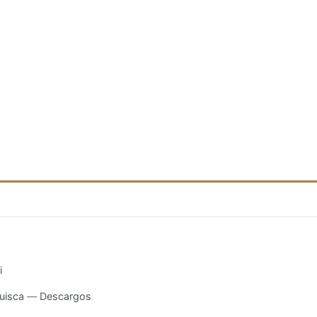
i
uisca
Descargos