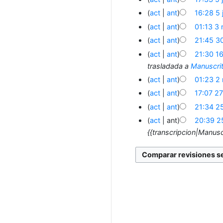
act
ant
16:28 5 
act
ant
01:13 3
act
ant
21:45 3
act
ant
21:30 1
trasladada a
Manuscrit
act
ant
01:23 2
act
ant
17:07 2
act
ant
21:34 2
act
ant
20:39 2
{{transcripcion|Manusc