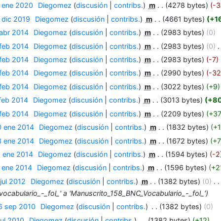
4 ene 2020
‎
Diegomez
discusión
contribs.
‎
m
4278 bytes
-3
 dic 2019
‎
Diegomez
discusión
contribs.
‎
m
4661 bytes
+1
 abr 2014
‎
Diegomez
discusión
contribs.
‎
m
2983 bytes
0
 feb 2014
‎
Diegomez
discusión
contribs.
‎
m
2983 bytes
0
‎
 feb 2014
‎
Diegomez
discusión
contribs.
‎
m
2983 bytes
-7
 feb 2014
‎
Diegomez
discusión
contribs.
‎
m
2990 bytes
-32
 feb 2014
‎
Diegomez
discusión
contribs.
‎
m
3022 bytes
+9
 feb 2014
‎
Diegomez
discusión
contribs.
‎
m
3013 bytes
+8
 feb 2014
‎
Diegomez
discusión
contribs.
‎
m
2209 bytes
+3
0 ene 2014
‎
Diegomez
discusión
contribs.
‎
m
1832 bytes
+
8 ene 2014
‎
Diegomez
discusión
contribs.
‎
m
1672 bytes
+7
8 ene 2014
‎
Diegomez
discusión
contribs.
‎
m
1594 bytes
-2
8 ene 2014
‎
Diegomez
discusión
contribs.
‎
m
1596 bytes
+2
jul 2012
‎
Diegomez
discusión
contribs.
‎
m
1382 bytes
0
‎
ocabulario_-_fol_' a 'Manuscrito_158_BNC_Vocabulario_-_fol_'
6 sep 2010
‎
Diegomez
discusión
contribs.
‎
1382 bytes
0
jul 2010
‎
Diegomez
discusión
contribs.
‎
1382 bytes
+12