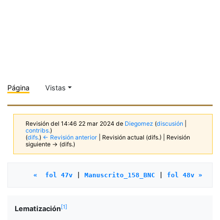
Página
Vistas
Revisión del 14:46 22 mar 2024 de
Diegomez
(
discusión
|
contribs.
)
(
difs.
)
← Revisión anterior
| Revisión actual (difs.) | Revisión
siguiente → (difs.)
«  fol 47v
 | 
Manuscrito_158_BNC
 | 
fol 48v »
[
1
]
Lematización