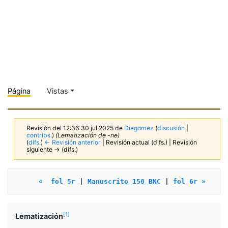
Página
Vistas
Revisión del 12:36 30 jul 2025 de
Diegomez
(
discusión
|
contribs.
)
(Lematización de -ne)
(
difs.
)
← Revisión anterior
| Revisión actual (difs.) | Revisión
siguiente → (difs.)
«  fol 5r
 | 
Manuscrito_158_BNC
 | 
fol 6r »
[
1
]
Lematización