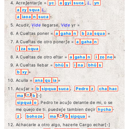
Acreʃentarʃe =
yc
a
gyi
suca
,
L,
yn
a
zy
squa
L,
a
iaoa
n
suca
-
Acudir,
Vide
llegarse,
Vide
yr =
A Cueſtas poner =
a
gaha
n
b
za
squa
=
A Cueſtas de otro ponerʃe =
a
gaha
n
i
za
squa
.
A Cueſtas de otro eſtar =
a
gaha
n
i
zo
ne
=
A Cueſtas llebar =
bhû
s
i
na
.
bhû
s
b
xy
=
Aculla =
ana
qu
ia
=
Acuʃar =
b
sipqua
suca
.
Pedro
z
cha
hac
[
a
]
ma
b
[-]
sipquá
o
. Pedro te acuʃo delante de mi, o se
me quejo de ti. puedeʃe tambíen deçir
hycha
-
[
a
]
z
.
bohoze
.
ma
b
sipqua
=
Achacarle a otro algo, hazerle Cargo echar
[-]