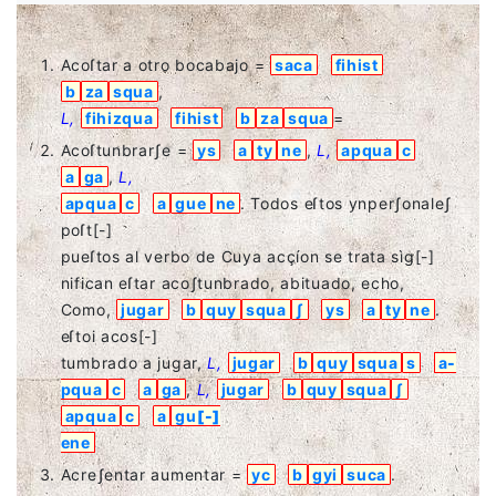
Acoſtar a otro bocabajo =
saca
fihist
b
za
squa
,
L,
fihizqua
fihist
b
za
squa
=
Acoſtunbrarʃe =
ys
a
ty
ne
,
L,
apqua
c
a
ga
,
L,
apqua
c
a
gue
ne
. Todos eſtos ynperʃonaleʃ
poſt
[-]
pueſtos al verbo de Cuya acçíon se trata sìg
[-]
nifican eſtar acoʃtunbrado, abituado, echo,
Como,
jugar
b
quy
squa
ʃ
ys
a
ty
ne
.
eſtoi acos
[-]
tumbrado a jugar,
L,
jugar
b
quy
squa
s
a
-
pqua
c
a
ga
,
L,
jugar
b
quy
squa
ʃ
apqua
c
a
gu
[-]
ene
Acreʃentar aumentar =
yc
b
gyi
suca
.