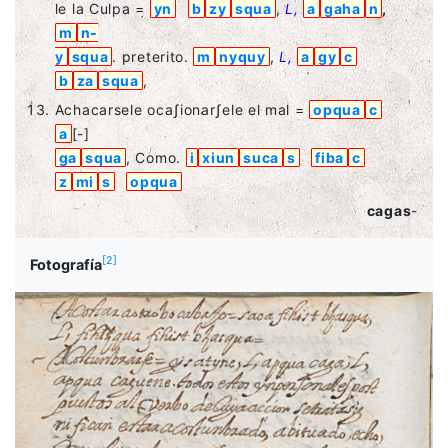
le la Culpa =
yn
b
zy
squa
,
L,
a
gaha
n
,
m
n
-
y
squa
. preterito.
m
nyquy
,
L,
a
gy
c
b
za
squa
,
Achacarsele ocaʃionarʃele el mal =
opqua
c
a
[-]
ga
squa
, Como.
i
xiun
suca
s
fiba
c
z
mi
s
opqua
cagas
-
[
2
]
Fotografía