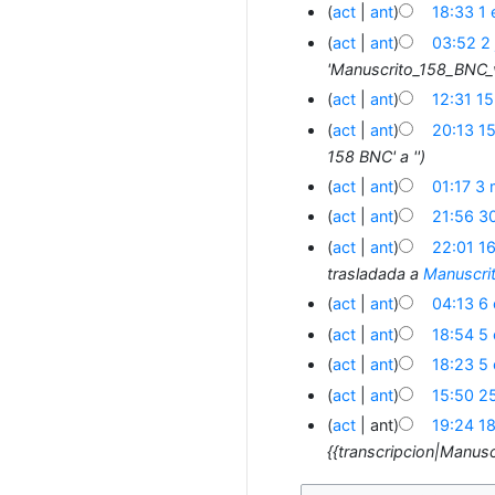
act
ant
18:33 1
act
ant
03:52 2 
'Manuscrito_158_BNC_v
act
ant
12:31 15
act
ant
20:13 1
158 BNC' a ''
act
ant
01:17 3
act
ant
21:56 3
act
ant
22:01 1
trasladada a
Manuscrit
act
ant
04:13 6
act
ant
18:54 5
act
ant
18:23 5
act
ant
15:50 2
act
ant
19:24 1
{{transcripcion|Manuscr