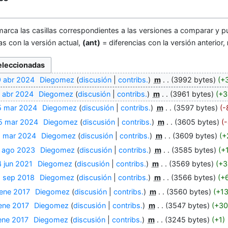
marca las casillas correspondientes a las versiones a comparar y pu
as con la versión actual,
(ant)
= diferencias con la versión anterior,
9 abr 2024
‎
Diegomez
discusión
contribs.
‎
m
3992 bytes
+
9 abr 2024
‎
Diegomez
discusión
contribs.
‎
m
3961 bytes
+3
5 mar 2024
‎
Diegomez
discusión
contribs.
‎
m
3597 bytes
-
5 mar 2024
‎
Diegomez
discusión
contribs.
‎
m
3605 bytes
-
9 mar 2024
‎
Diegomez
discusión
contribs.
‎
m
3609 bytes
+
1 ago 2023
‎
Diegomez
discusión
contribs.
‎
m
3585 bytes
+
 jun 2021
‎
Diegomez
discusión
contribs.
‎
m
3569 bytes
+3
2 sep 2018
‎
Diegomez
discusión
contribs.
‎
m
3566 bytes
+
 ene 2017
‎
Diegomez
discusión
contribs.
‎
m
3560 bytes
+1
 ene 2017
‎
Diegomez
discusión
contribs.
‎
m
3547 bytes
+30
ene 2017
‎
Diegomez
discusión
contribs.
‎
m
3245 bytes
+1