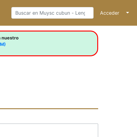
Acceder
↓
n nuestro
LM)