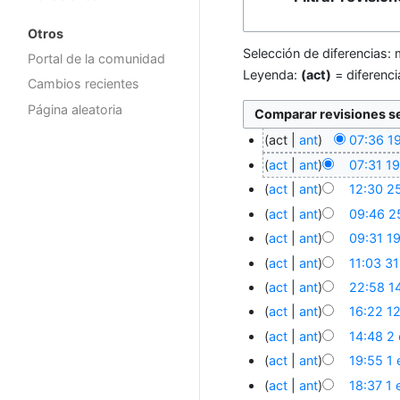
Otros
Selección de diferencias: 
Portal de la comunidad
Leyenda:
(act)
= diferenci
Cambios recientes
Página aleatoria
act
ant
07:36 1
act
ant
07:31 1
act
ant
12:30 2
act
ant
09:46 2
act
ant
09:31 1
act
ant
11:03 3
act
ant
22:58 14
act
ant
16:22 1
act
ant
14:48 2
act
ant
19:55 1
act
ant
18:37 1 