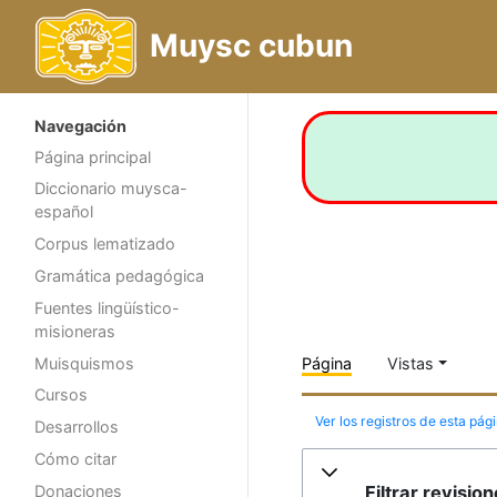
Muysc cubun
Navegación
Página principal
Diccionario muysca-
español
Corpus lematizado
Gramática pedagógica
Fuentes lingüístico-
misioneras
Muisquismos
Página
Vistas
Cursos
Ver los registros de esta pág
Desarrollos
Cómo citar
Filtrar revisio
Donaciones