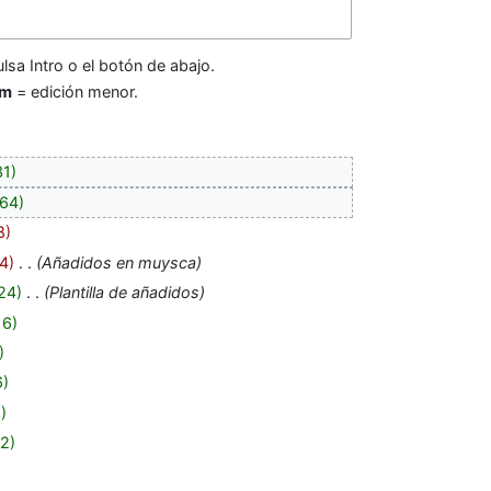
lsa Intro o el botón de abajo.
m
= edición menor.
31
64
8
4
‎
Añadidos en muysca
24
‎
Plantilla de añadidos
16
6
3
2