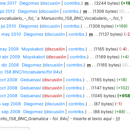
 ene 2017
‎
Diegomez
discusión
contribs.
‎
m
3244 bytes
+1
jul 2012
‎
Diegomez
discusión
contribs.
‎
m
1306 bytes
0
‎
ocabulario_-_fol_' a 'Manuscrito_158_BNC_Vocabulario_-_fol_'
 jul 2010
‎
Diegomez
discusión
contribs.
‎
1306 bytes
+169
5 may 2010
‎
Diegomez
discusión
contribs.
‎
m
1137 bytes
-
 may 2009
‎
Muyskabot
discusión
contribs.
‎
1165 bytes
-4
‎
0 abr 2009
‎
Muyskabot
discusión
contribs.
‎
1169 bytes
+4
‎
6 dic 2008
‎
Diegomez
discusión
contribs.
‎
m
1165 bytes
0
‎
o 158 BNC/Vocabulario/fol 94v
 oct 2008
‎
Geduenasl
discusión
contribs.
‎
1165 bytes
+18
 oct 2008
‎
Geduenasl
discusión
contribs.
‎
1147 bytes
+102
 oct 2008
‎
Geduenasl
discusión
contribs.
‎
1045 bytes
+95
5 sep 2008
‎
Diegomez
discusión
contribs.
‎
87 bytes
-1
8 sep 2008
‎
Diegomez
discusión
contribs.
‎
88 bytes
+88
‎
ito_158_BNC_Gramatica - fol. 94v| - Inserte el texto aquí - }}