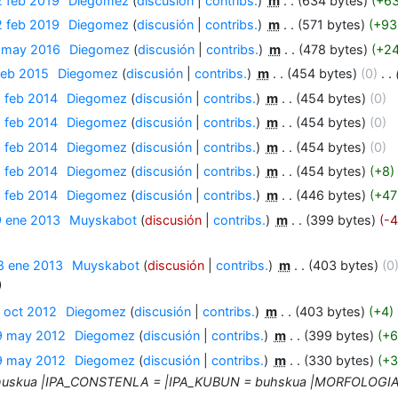
2 feb 2019
‎
Diegomez
discusión
contribs.
‎
m
634 bytes
+6
2 feb 2019
‎
Diegomez
discusión
contribs.
‎
m
571 bytes
+93
1 may 2016
‎
Diegomez
discusión
contribs.
‎
m
478 bytes
+2
feb 2015
‎
Diegomez
discusión
contribs.
‎
m
454 bytes
0
‎
1 feb 2014
‎
Diegomez
discusión
contribs.
‎
m
454 bytes
0
1 feb 2014
‎
Diegomez
discusión
contribs.
‎
m
454 bytes
0
1 feb 2014
‎
Diegomez
discusión
contribs.
‎
m
454 bytes
0
1 feb 2014
‎
Diegomez
discusión
contribs.
‎
m
454 bytes
+8
1 feb 2014
‎
Diegomez
discusión
contribs.
‎
m
446 bytes
+47
9 ene 2013
‎
Muyskabot
discusión
contribs.
‎
m
399 bytes
-4
8 ene 2013
‎
Muyskabot
discusión
contribs.
‎
m
403 bytes
0
 oct 2012
‎
Diegomez
discusión
contribs.
‎
m
403 bytes
+4
9 may 2012
‎
Diegomez
discusión
contribs.
‎
m
399 bytes
+6
9 may 2012
‎
Diegomez
discusión
contribs.
‎
m
330 bytes
+3
skua |IPA_CONSTENLA = |IPA_KUBUN = buhskua |MORFOLOGIA = }} {