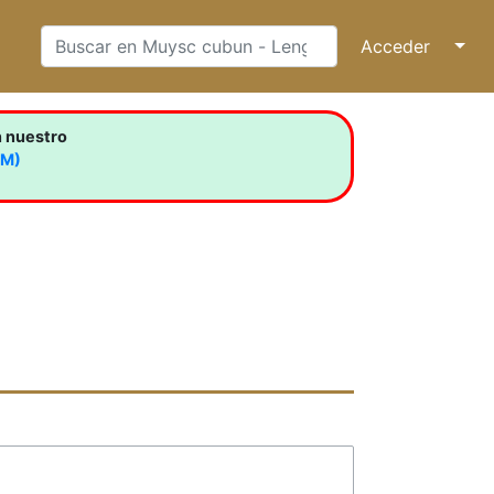
Acceder
↓
n nuestro
LM)