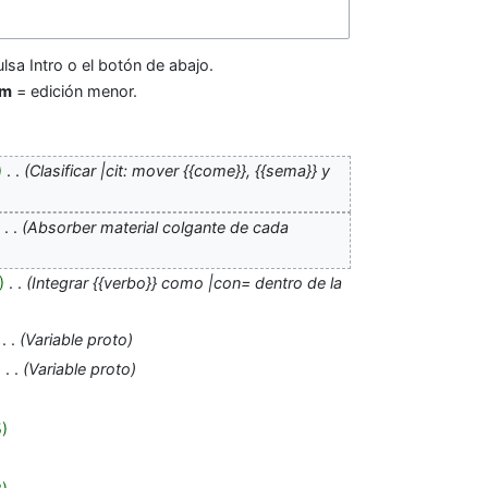
lsa Intro o el botón de abajo.
m
= edición menor.
‎
Clasificar |cit: mover {{come}}, {{sema}} y
‎
Absorber material colgante de cada
‎
Integrar {{verbo}} como |con= dentro de la
‎
Variable proto
‎
Variable proto
5