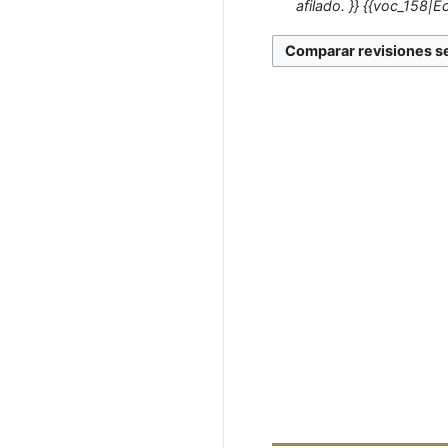
afilado. }} {{voc_158|Ech