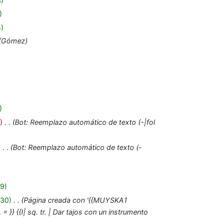
3
4
Gómez
‎
Bot: Reemplazo automático de texto (-|fol
‎
Bot: Reemplazo automático de texto (-
9
30
‎
Página creada con '{{MUYSKA1
{I| sq. tr. | Dar tajos con un instrumento