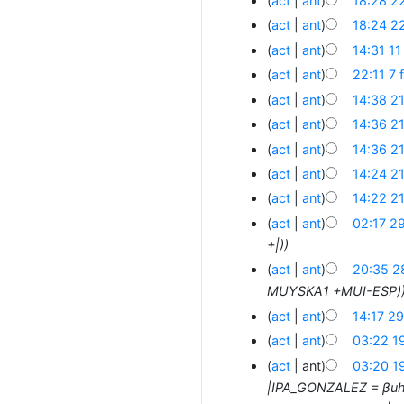
act
ant
18:28 2
act
ant
18:24 2
act
ant
14:31 1
act
ant
22:11 7 
act
ant
14:38 2
act
ant
14:36 2
act
ant
14:36 2
act
ant
14:24 2
act
ant
14:22 2
act
ant
02:17 2
+|)
act
ant
20:35 2
MUYSKA1 +MUI-ESP)
act
ant
14:17 29
act
ant
03:22 1
act
ant
03:20 1
|IPA_GONZALEZ = βuhu