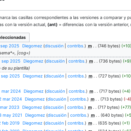
marca las casillas correspondientes a las versiones a comparar y pu
as con la versión actual,
(ant)
= diferencias con la versión anterior,
7 sep 2025
‎
Diegomez
discusión
contribs.
‎
m
746 bytes
+10
sema*=, |cog=
5 sep 2025
‎
Diegomez
discusión
contribs.
‎
m
736 bytes
+9
 de su plantilla
4 sep 2025
‎
Diegomez
discusión
contribs.
‎
m
727 bytes
+10
3 mar 2024
‎
Diegomez
discusión
contribs.
‎
m
717 bytes
+4
2 mar 2024
‎
Diegomez
discusión
contribs.
‎
m
713 bytes
-4
 mar 2023
‎
Diegomez
discusión
contribs.
‎
m
717 bytes
+77
3 may 2021
‎
Diegomez
discusión
contribs.
‎
m
640 bytes
+
2 feb 2019
‎
Diegomez
discusión
contribs.
‎
m
635 bytes
+1