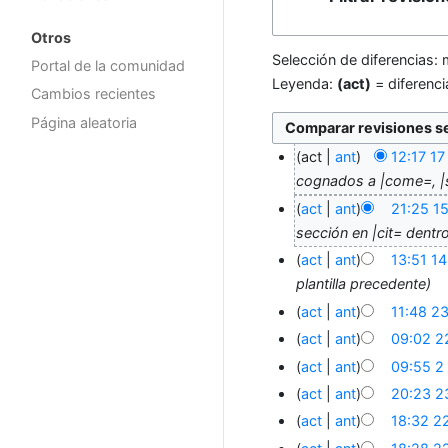
Otros
Selección de diferencias: 
Portal de la comunidad
Leyenda:
(act)
= diferenci
Cambios recientes
Página aleatoria
act
ant
12:17 1
cognados a |come=, |
act
ant
21:25 1
sección en |cit= dentro
act
ant
13:51 1
plantilla precedente
act
ant
11:48 2
act
ant
09:02 2
act
ant
09:55 2
act
ant
20:23 2
act
ant
18:32 2