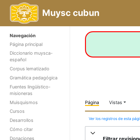
Muysc cubun
Navegación
Página principal
Diccionario muysca-
español
Corpus lematizado
Gramática pedagógica
Fuentes lingüístico-
misioneras
Muisquismos
Página
Vistas
Cursos
Ver los registros de esta pág
Desarrollos
Cómo citar
Filtrar revisio
Donaciones