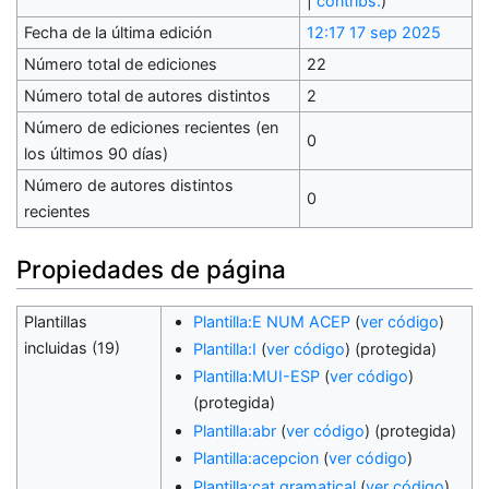
|
contribs.
)
Fecha de la última edición
12:17 17 sep 2025
Número total de ediciones
22
Número total de autores distintos
2
Número de ediciones recientes (en
0
los últimos 90 días)
Número de autores distintos
0
recientes
Propiedades de página
Plantillas
Plantilla:E NUM ACEP
(
ver código
)
incluidas (19)
Plantilla:I
(
ver código
) (protegida)
Plantilla:MUI-ESP
(
ver código
)
(protegida)
Plantilla:abr
(
ver código
) (protegida)
Plantilla:acepcion
(
ver código
)
Plantilla:cat gramatical
(
ver código
)