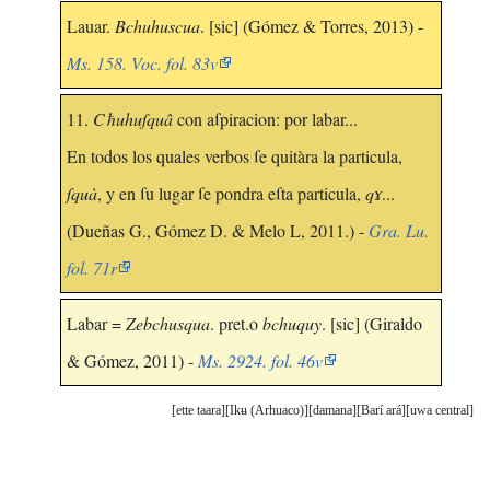
Lauar.
Bchuhuscua
. [sic] (Gómez & Torres, 2013) -
Ms. 158. Voc. fol. 83v
11.
Cħuhuſquâ
con aſpiracion: por labar...
En todos los quales verbos ſe quitàra la particula,
ſquà
, y en ſu lugar ſe pondra eſta particula,
qɤ
...
(Dueñas G., Gómez D. & Melo L, 2011.) -
Gra. Lu.
fol. 71r
Labar =
Zebchusqua
. pret.o
bchuquy
. [sic] (Giraldo
& Gómez, 2011) -
Ms. 2924. fol. 46v
ette taara
Ikʉ (Arhuaco)
damana
Barí ará
uwa central