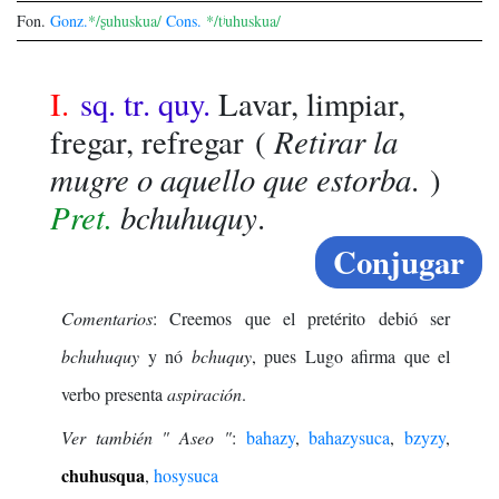
Fon.
Gonz.
*/ʂuhuskua/
Cons.
*/tʲuhuskua/
I.
sq. tr. quy.
Lavar, limpiar,
Retirar la
fregar, refregar
(
mugre o aquello que estorba
. )
Pret.
bchuhuquy
.
Conjugar
Comentarios
: Creemos que el pretérito debió ser
bchuhuquy
y nó
bchuquy
, pues Lugo afirma que el
verbo presenta
aspiración
.
Ver también " Aseo "
:
bahazy
,
bahazysuca
,
bzyzy
,
chuhusqua
,
hosysuca