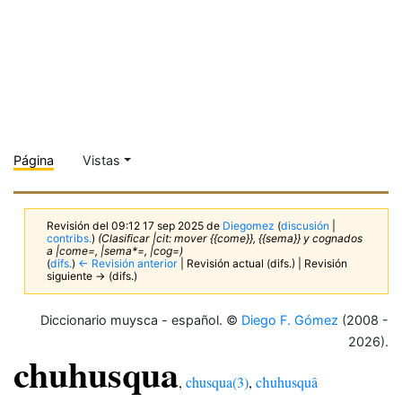
Página
Vistas
Revisión del 09:12 17 sep 2025 de
Diegomez
(
discusión
|
contribs.
)
(Clasificar |cit: mover {{come}}, {{sema}} y cognados
a |come=, |sema*=, |cog=)
(
difs.
)
← Revisión anterior
| Revisión actual (difs.) | Revisión
siguiente → (difs.)
Diccionario muysca - español. ©
Diego F. Gómez
(2008 -
2026).
chuhusqua
,
chusqua(3)
,
cħuhusquâ