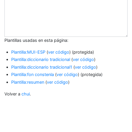
Plantillas usadas en esta página:
Plantilla:MUI-ESP
(
ver código
) (protegida)
Plantilla:diccionario tradicional
(
ver código
)
Plantilla:diccionario tradicional1
(
ver código
)
Plantilla:fon constenla
(
ver código
) (protegida)
Plantilla:resumen
(
ver código
)
Volver a
chui
.