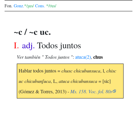
Fon.
Gonz.
*/ʂus/
Cons.
*/tʲus/
~c / ~c uc.
I.
adj.
Todos juntos
chus
Ver también " Todos juntos "
:
atuca(2)
,
Hablar todos juntos =
chusc chicubunsuca
, l,
chisc
uc chicubunʃuca
, L,
atuca chicubunsuca
= [sic]
(Gómez & Torres, 2013) -
Ms. 158. Voc. fol. 80r