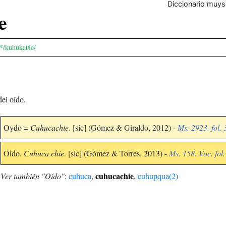
Diccionario muys
e
*/kuhukatʲie/
del oído.
Oydo =
Cuhucachie
. [sic] (Gómez & Giraldo, 2012) -
Ms. 2923. fol. 
Oído.
Cuhuca chie
. [sic] (Gómez & Torres, 2013) -
Ms. 158. Voc. fol.
cuhucachie
Ver también "Oído"
:
cuhuca
,
,
cuhupqua(2)