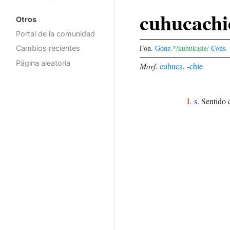
cuhucachi
Otros
Portal de la comunidad
Fon.
Gonz.
*/kuhukaʂie/
Cons.
Cambios recientes
Página aleatoria
Morf
.
cuhuca
,
-chie
I.
s.
Sentido 