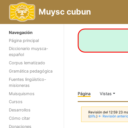
Muysc cubun
Navegación
Página principal
Diccionario muysca-
español
Corpus lematizado
Gramática pedagógica
Fuentes lingüístico-
misioneras
Muisquismos
Página
Vistas
Cursos
Desarrollos
Revisión del 12:59 23 
(
difs.
)
← Revisión anteri
Cómo citar
Donaciones