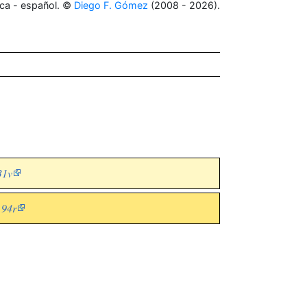
ca - español. ©
Diego F. Gómez
(2008 - 2026).
31v
 94r