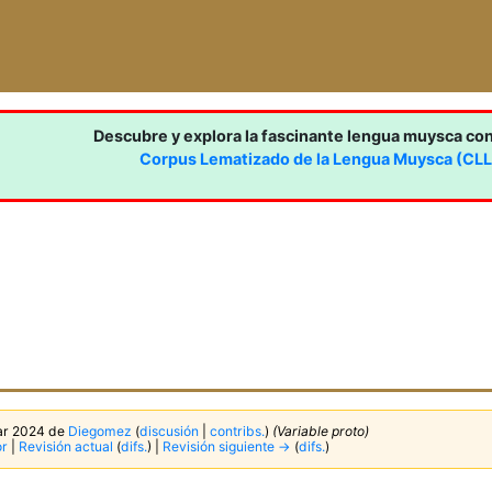
Descubre y explora la fascinante lengua muysca co
Corpus Lematizado de la Lengua Muysca (CL
mar 2024 de
Diegomez
(
discusión
|
contribs.
)
(Variable proto)
or
|
Revisión actual
(
difs.
) |
Revisión siguiente →
(
difs.
)