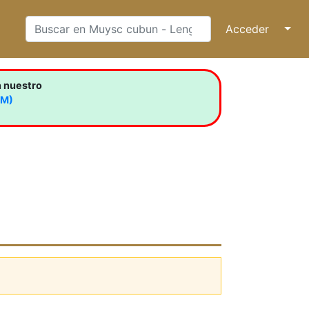
Acceder
↓
n nuestro
LM)