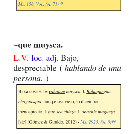
Ms. 158. Voc. fol. 71r
~que muysca.
L.V.
loc. adj.
Bajo,
hablando de una
despreciable
(
persona
. )
Baxa cosa vil =
vahaque
muysca
. l.
Bahaque
gua
chaguasqua
. aunq.e sea viejo, lo dicen por
menosprecio. l.
muysca chieza
. l.
obachie magueza
_
[sic] (Gómez & Giraldo, 2012) -
Ms. 2923. fol. 9r