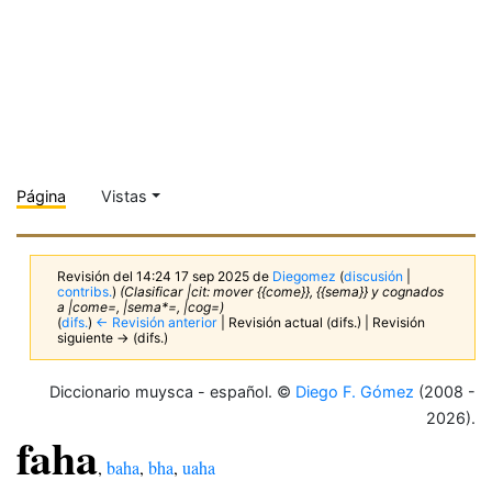
Página
Vistas
Revisión del 14:24 17 sep 2025 de
Diegomez
(
discusión
|
contribs.
)
(Clasificar |cit: mover {{come}}, {{sema}} y cognados
a |come=, |sema*=, |cog=)
(
difs.
)
← Revisión anterior
| Revisión actual (difs.) | Revisión
siguiente → (difs.)
Diccionario muysca - español. ©
Diego F. Gómez
(2008 -
2026).
faha
,
baha
,
bha
,
uaha