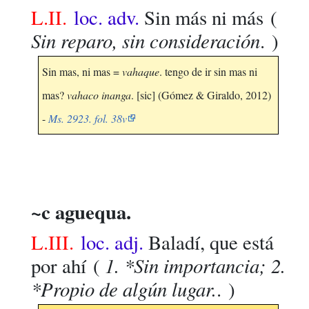
L.II.
loc. adv.
Sin más ni más
(
Sin reparo, sin consideración
. )
Sin mas, ni mas =
vahaque
. tengo de ir sin mas ni
mas?
vahaco inanga
. [sic] (Gómez & Giraldo, 2012)
-
Ms. 2923. fol. 38v
~c aguequa.
L.III.
loc. adj.
Baladí, que está
1. *Sin importancia; 2.
por ahí
(
*Propio de algún lugar.
. )