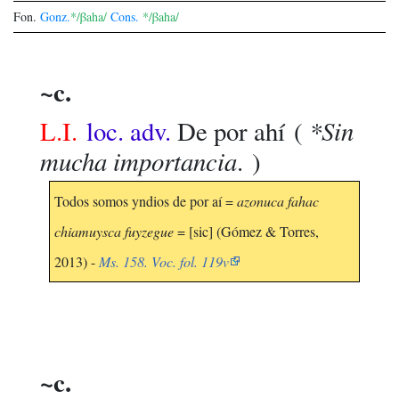
Fon.
Gonz.
*/βaha/
Cons.
*/βaha/
~c.
*Sin
L.I.
loc. adv.
De por ahí
(
mucha importancia
. )
Todos somos yndios de por aí =
azonuca fahac
chiamuysca fuyzegue
= [sic] (Gómez & Torres,
2013) -
Ms. 158. Voc. fol. 119v
~c.