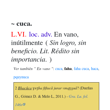
~ cuca.
L.VI.
loc. adv.
En vano,
Sin logro, sin
inútilmente
(
beneficio. Lit. Rédito sin
importancia
. )
faha
Ver también " En vano "
:
cuca
,
,
faha cuca
,
haca
,
pquynuca
2
Bhacûca
ɣnʒha fiſtacâ jurar vmqɣguâ
? (Dueñas
G., Gómez D. & Melo L, 2011.) -
Gra. Lu. fol.
146r