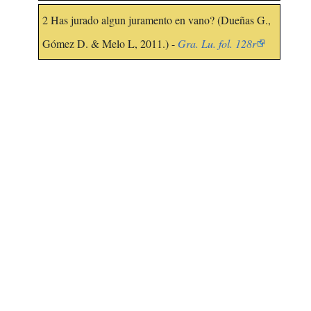
2 Has jurado algun juramento en vano? (Dueñas G.,
Gómez D. & Melo L, 2011.) -
Gra. Lu. fol. 128r