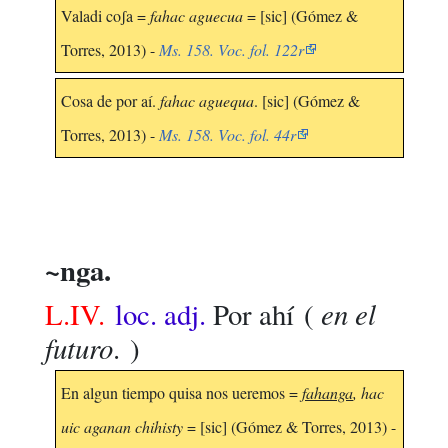
Valadi coʃa =
fahac aguecua
= [sic] (Gómez &
Torres, 2013) -
Ms. 158. Voc. fol. 122r
Cosa de por aí.
fahac aguequa
. [sic] (Gómez &
Torres, 2013) -
Ms. 158. Voc. fol. 44r
~nga.
en el
L.IV.
loc. adj.
Por ahí
(
futuro
. )
En algun tiempo quisa nos ueremos =
fahanga
, hac
uic aganan chihisty
= [sic] (Gómez & Torres, 2013) -