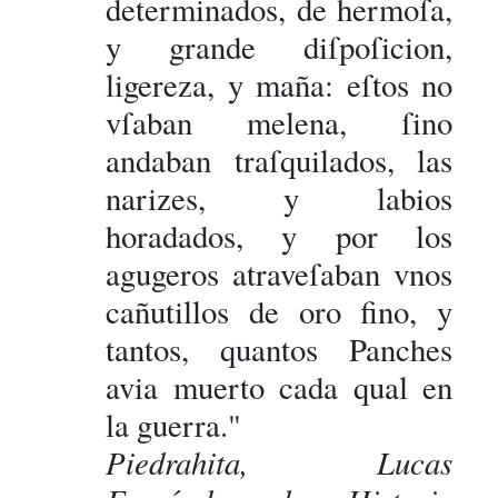
determinados, de hermoſa,
y grande diſpoſicion,
ligereza, y maña: eſtos no
vſaban melena, ſino
andaban traſquilados, las
narizes, y labios
horadados, y por los
agugeros atraveſaban vnos
cañutillos de oro fino, y
tantos, quantos Panches
avia muerto cada qual en
la guerra."
Piedrahita, Lucas