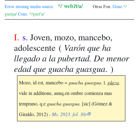
*/ˈwebʔtʲa/
Error missing media source
Otras
Fon.
Gonz.
*/
s
ɣuetʂa/
Cons.
*/ɣuet
a/
I.
s.
Joven, mozo, mancebo,
Varón que ha
adolescente
(
llegado a la pubertad. De menor
edad que
guacha guasgua
. )
Mozo, id est, mancebo =
guacha guasgua
. l.
gûeza
.
vide in additione, aunq.en ombre comienza mas
temprano, q.e
guacha guasgua
. [sic] (Gómez &
Giraldo, 2012) -
Ms. 2923. fol. 30r