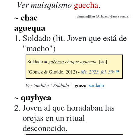
Ver muisquismo
guecha
.
~ chac
damana
Ikʉ (Arhuaco)
uwa central
aguequa
Soldado (lit. Joven que está de
"macho")
Soldado =
guêheza
chaque aguecua
. [sic]
(Gómez & Giraldo, 2012) -
Ms. 2923. fol. 39v
gueza
Ver también " Soldado "
:
,
sordado
~ quyhyca
Joven al que horadaban las
orejas en un ritual
desconocido.