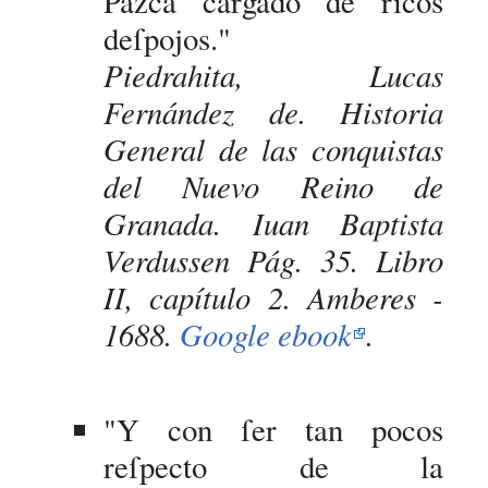
Pazca cargado de ricos
deſpojos."
Piedrahita, Lucas
Fernández de. Historia
General de las conquistas
del Nuevo Reino de
Granada. Iuan Baptista
Verdussen Pág. 35. Libro
II, capítulo 2. Amberes -
1688.
Google ebook
.
"Y con ſer tan pocos
reſpecto de la