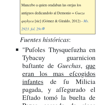
Mancebo a quien oradaban las orejas los
antiguos dedicandolo al Demonio =
Gueza
quyhyca
[sic] (Gómez & Giraldo, 2012) -
Ms.
2923. fol. 29v
Fuentes históricas
:
"Puſoles Thysqueſuzha en
Tybacuy guarnicion
Guechas
baſtante de
,
que
eran los mas eſcogidos
infantes
de ſu Milicia
pagada, y aſſegurado el
Eſtado tomó la buelta de