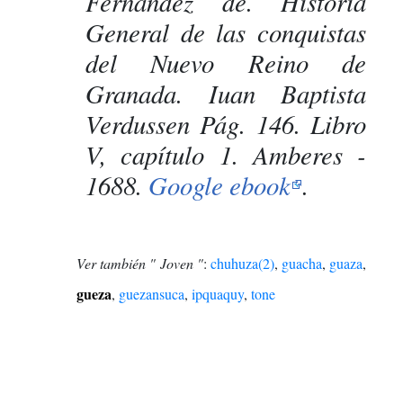
Fernández de. Historia
General de las conquistas
del Nuevo Reino de
Granada. Iuan Baptista
Verdussen Pág. 146. Libro
V, capítulo 1. Amberes -
1688.
Google ebook
.
Ver también " Joven "
:
chuhuza(2)
,
guacha
,
guaza
,
gueza
,
guezansuca
,
ipquaquy
,
tone