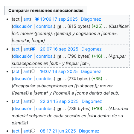
act
ant
13:09 17 sep 2025
‎
Diegomez
discusión
contribs.
‎
m
815 bytes
+25
‎
Clasificar
|cit: mover {{come}}, {{sema}} y cognados a |come=,
|sema*=, |cog=
act
ant
20:07 16 sep 2025
‎
Diegomez
discusión
contribs.
‎
m
790 bytes
+16
‎
Agrupar
subacepciones en |sub= y limpiar |cit=
act
ant
16:07 16 sep 2025
‎
Diegomez
discusión
contribs.
‎
m
774 bytes
+35
‎
Encapsular subacepciones en {{subacep}}; mover
{{sema}} a |sema* y {{come}} a |come dentro del sub
act
ant
22:34 15 sep 2025
‎
Diegomez
discusión
contribs.
‎
m
739 bytes
+10
‎
Absorber
material colgante de cada sección en |cit= dentro de su
plantilla
act
ant
08:17 21 jun 2025
‎
Diegomez