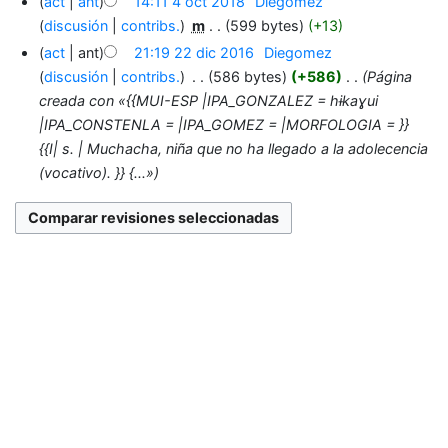
act
ant
14:11 4 oct 2018
‎
Diegomez
discusión
contribs.
‎
m
599 bytes
+13
act
ant
21:19 22 dic 2016
‎
Diegomez
discusión
contribs.
‎
586 bytes
+586
‎
Página
creada con «{{MUI-ESP |IPA_GONZALEZ = hɨkaɣui
|IPA_CONSTENLA = |IPA_GOMEZ = |MORFOLOGIA = }}
{{I| s. | Muchacha, niña que no ha llegado a la adolecencia
(vocativo). }} {...»