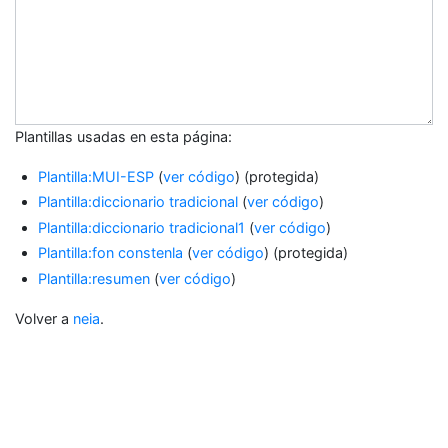
Plantillas usadas en esta página:
Plantilla:MUI-ESP
(
ver código
) (protegida)
Plantilla:diccionario tradicional
(
ver código
)
Plantilla:diccionario tradicional1
(
ver código
)
Plantilla:fon constenla
(
ver código
) (protegida)
Plantilla:resumen
(
ver código
)
Volver a
neia
.