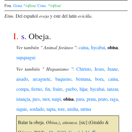
Fon.
Gonz.
*/oβisa/
Cons.
*/oβisa/
Etim
.
Del español
oveja
y este del latín
ovicŭla
.
I.
s.
Obeja.
obisa
Ver también " Animal foráneo "
:
caina
,
hycabai
,
,
supquagui
Ver también " Hispanismo "
:
Chiristo
,
Iesus
,
Juane
,
aisado
,
arcaguete
,
baqueno
,
bentana
,
bora
,
caina
,
compa
,
fierno
,
fin
,
fraire
,
guebo
,
hijar
,
hycabai
,
ianzar
,
obisa
istançia
,
jues
,
mor
,
naipi
,
,
para
,
prata
,
prato
,
raga
,
siquie
,
sordado
,
tapia
,
tore
,
uisilia
,
utrina
Balar la obeja.
Obisa,z, ainsuca
. [sic] (Giraldo &