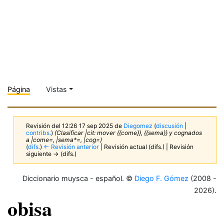
Página
Vistas
Revisión del 12:26 17 sep 2025 de
Diegomez
(
discusión
|
contribs.
)
(Clasificar |cit: mover {{come}}, {{sema}} y cognados
a |come=, |sema*=, |cog=)
(
difs.
)
← Revisión anterior
| Revisión actual (difs.) | Revisión
siguiente → (difs.)
Diccionario muysca - español. ©
Diego F. Gómez
(2008 -
2026).
obisa