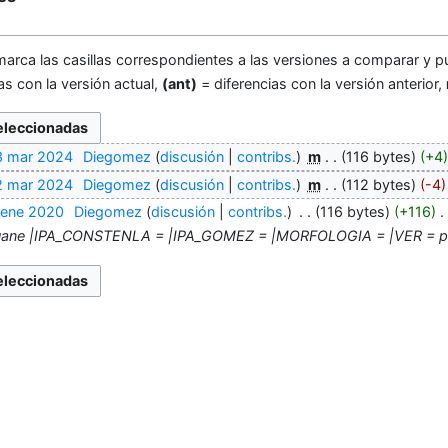
marca las casillas correspondientes a las versiones a comparar y pu
as con la versión actual,
(ant)
= diferencias con la versión anterior,
3 mar 2024
‎
Diegomez
discusión
contribs.
‎
m
116 bytes
+4
2 mar 2024
‎
Diegomez
discusión
contribs.
‎
m
112 bytes
-4
 ene 2020
‎
Diegomez
discusión
contribs.
‎
116 bytes
+116
‎
ane |IPA_CONSTENLA = |IPA_GOMEZ = |MORFOLOGIA = |VER = p