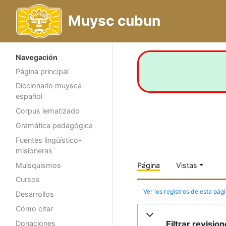
Muysc cubun
Navegación
Página principal
Diccionario muysca-
español
Corpus lematizado
Gramática pedagógica
Fuentes lingüístico-
misioneras
Muisquismos
Página
Vistas
Cursos
Ver los registros de esta pág
Desarrollos
Cómo citar
Filtrar revisio
Donaciones