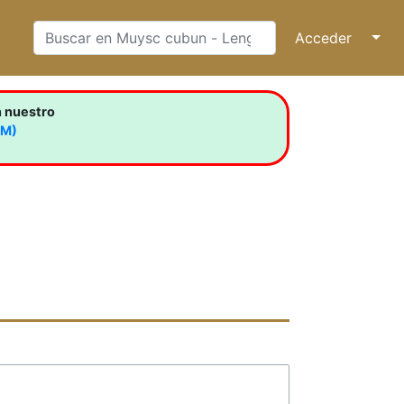
Acceder
↓
n nuestro
LM)