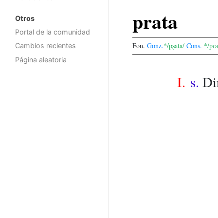
prata
Otros
Portal de la comunidad
Fon.
Gonz.
*/pʂata/
Cons.
*/pɾa
Cambios recientes
Página aleatoria
I.
s.
Di