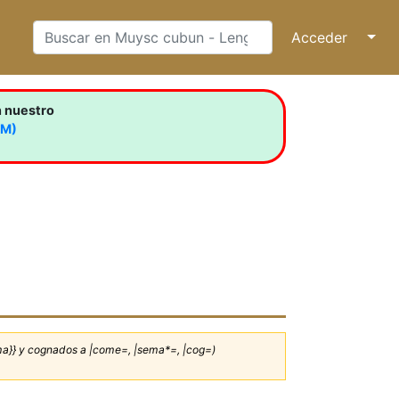
Acceder
↓
n nuestro
LM)
sema}} y cognados a |come=, |sema*=, |cog=)