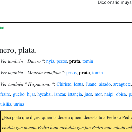
Diccionario muys
ta/
nero, plata.
prata
Ver también " Dinero "
:
nyia
,
pesos
,
,
tomin
prata
Ver también " Moneda española "
:
pesos
,
,
tomin
Ver también " Hispanismo "
:
Chiristo
,
Iesus
,
Juane
,
aisado
,
arcaguete
fraire
,
guebo
,
hijar
,
hycabai
,
ianzar
,
istançia
,
jues
,
mor
,
naipi
,
obisa
,
p
uisilia
,
utrina
¿Esa plata que diçes, quién la deue a quién; déuesla tú a Pedro o Pedro 
chubia gue mueua Pedro huin mchubia gue fan Pedro mue mhuin ac