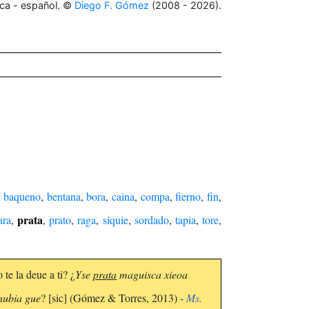
ca - español. ©
Diego F. Gómez
(2008 - 2026).
,
baqueno
,
bentana
,
bora
,
caina
,
compa
,
fierno
,
fin
,
prata
ara
,
,
prato
,
raga
,
siquie
,
sordado
,
tapia
,
tore
,
te la deue a ti? ¿
Yse
prata
maguisca xieoa
hubia gue
? [sic] (Gómez & Torres, 2013) -
Ms.