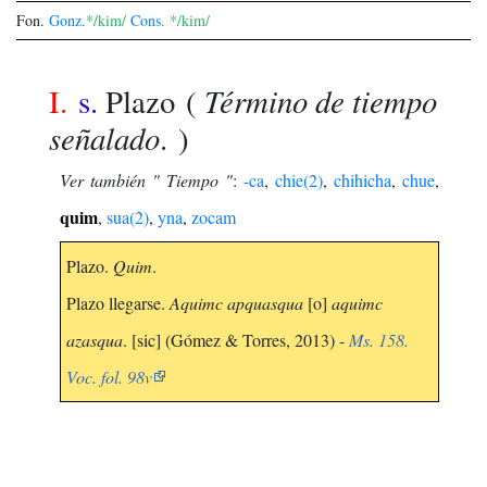
Fon.
Gonz.
*/kim/
Cons.
*/kim/
Término de tiempo
I.
s.
Plazo
(
señalado
. )
Ver también " Tiempo "
:
-ca
,
chie(2)
,
chihicha
,
chue
,
quim
,
sua(2)
,
yna
,
zocam
Plazo.
Quim
.
Plazo llegarse.
Aquimc apquasqua
[o]
aquimc
azasqua
. [sic] (Gómez & Torres, 2013) -
Ms. 158.
Voc. fol. 98v