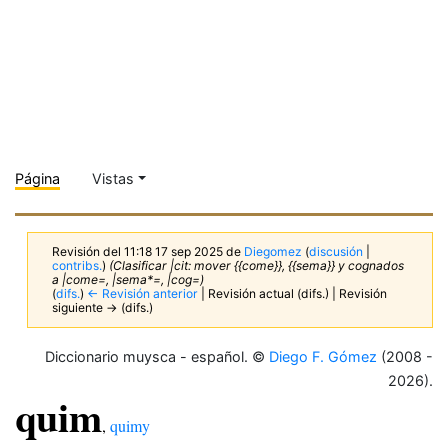
Página
Vistas
Revisión del 11:18 17 sep 2025 de
Diegomez
(
discusión
|
contribs.
)
(Clasificar |cit: mover {{come}}, {{sema}} y cognados
a |come=, |sema*=, |cog=)
(
difs.
)
← Revisión anterior
| Revisión actual (difs.) | Revisión
siguiente → (difs.)
Diccionario muysca - español. ©
Diego F. Gómez
(2008 -
2026).
quim
,
quimy