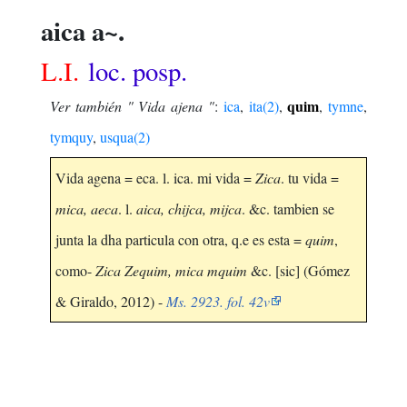
aica a~.
L.I.
loc. posp.
quim
Ver también " Vida ajena "
:
ica
,
ita(2)
,
,
tymne
,
tymquy
,
usqua(2)
Vida agena = eca. l. ica. mi vida =
Zica
. tu vida =
mica, aeca
. l.
aica, chijca, mijca
. &c. tambien se
junta la dha particula con otra, q.e es esta =
quim
,
como-
Zica Zequim, mica mquim
&c. [sic] (Gómez
& Giraldo, 2012) -
Ms. 2923. fol. 42v