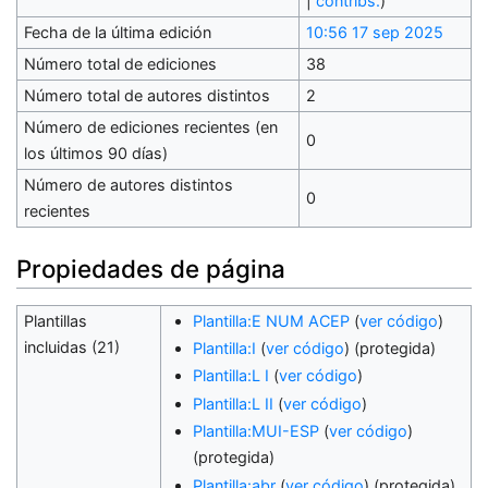
|
contribs.
)
Fecha de la última edición
10:56 17 sep 2025
Número total de ediciones
38
Número total de autores distintos
2
Número de ediciones recientes (en
0
los últimos 90 días)
Número de autores distintos
0
recientes
Propiedades de página
Plantillas
Plantilla:E NUM ACEP
(
ver código
)
incluidas (21)
Plantilla:I
(
ver código
) (protegida)
Plantilla:L I
(
ver código
)
Plantilla:L II
(
ver código
)
Plantilla:MUI-ESP
(
ver código
)
(protegida)
Plantilla:abr
(
ver código
) (protegida)