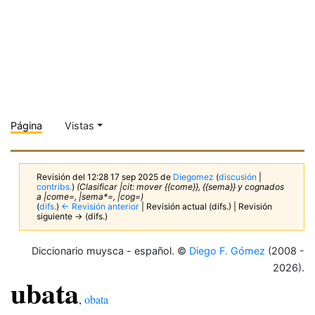
Página
Vistas
Revisión del 12:28 17 sep 2025 de
Diegomez
(
discusión
|
contribs.
)
(Clasificar |cit: mover {{come}}, {{sema}} y cognados
a |come=, |sema*=, |cog=)
(
difs.
)
← Revisión anterior
| Revisión actual (difs.) | Revisión
siguiente → (difs.)
Diccionario muysca - español. ©
Diego F. Gómez
(2008 -
2026).
ubata
,
obata