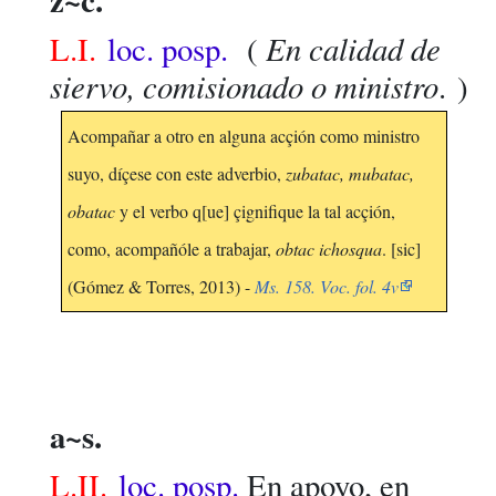
En calidad de
L.I.
loc. posp.
(
siervo, comisionado o ministro
. )
Acompañar a otro en alguna acçión como ministro
suyo, díçese con este adverbio,
zubatac, mubatac,
obatac
y el verbo q[ue] çignifique la tal acçión,
como, acompañóle a trabajar,
obtac ichosqua
. [sic]
(Gómez & Torres, 2013) -
Ms. 158. Voc. fol. 4v
a~s.
L.II.
loc. posp.
En apoyo, en