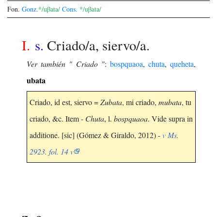
Fon.
Gonz.
*/uβata/
Cons.
*/uβata/
I.
s.
Criado/a, siervo/a.
Ver también " Criado "
:
bospquaoa
,
chuta
,
queheta
,
ubata
Criado, id est, siervo =
Zubata
, mi criado,
mubata
, tu
criado, &c. Item -
Chuta
, l.
bospquaoa
. Vide supra in
additione. [sic] (Gómez & Giraldo, 2012) -
v Ms.
2923. fol. 14 v
z~c.