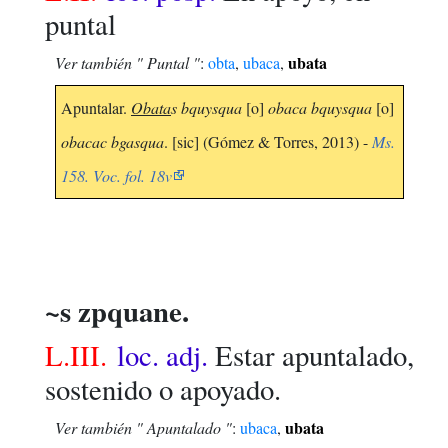
puntal
ubata
Ver también " Puntal "
:
obta
,
ubaca
,
Apuntalar.
Obata
s bquysqua
[o]
obaca bquysqua
[o]
obacac bgasqua
. [sic] (Gómez & Torres, 2013) -
Ms.
158. Voc. fol. 18v
~s zpquane.
L.III.
loc. adj.
Estar apuntalado,
sostenido o apoyado.
ubata
Ver también " Apuntalado "
:
ubaca
,