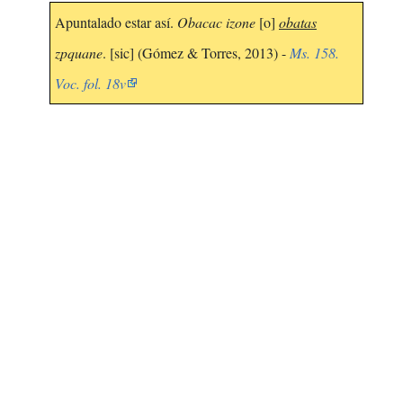
Apuntalado estar así.
Obacac izone
[o]
obatas
zpquane
. [sic] (Gómez & Torres, 2013) -
Ms. 158.
Voc. fol. 18v