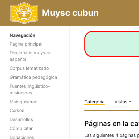
Muysc cubun
Navegación
Página principal
Diccionario muysca-
español
Corpus lematizado
Gramática pedagógica
Fuentes lingüístico-
misioneras
Muisquismos
Categoría
Vistas
Cursos
Desarrollos
Páginas en la c
Cómo citar
Las siguientes 4 páginas p
Donaciones