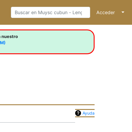
Acceder
↓
n nuestro
LM)
Ayuda