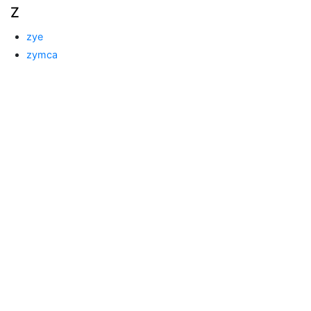
Z
zye
zymca