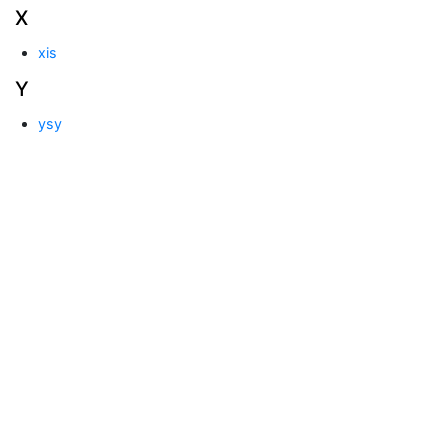
X
xis
Y
ysy