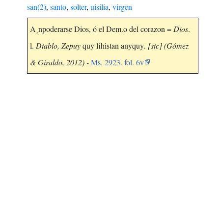
san(2)
,
santo
,
solter
,
uisilia
,
virgen
A˰npoderarse Dios, ó el Dem.o del corazon =
Dios
.
l.
Diablo, Zepuy
quy fihistan anyquy
. [sic] (Gómez
& Giraldo, 2012) -
Ms. 2923. fol. 6v