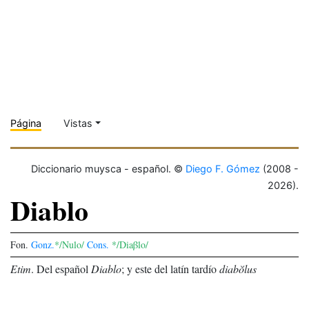
Página
Vistas
Diccionario muysca - español. ©
Diego F. Gómez
(2008 -
2026).
Diablo
Fon.
Gonz.
*/Nulo/
Cons.
*/Diaβlo/
Etim
.
Del español
Diablo
; y este del latín tardío
diabŏlus