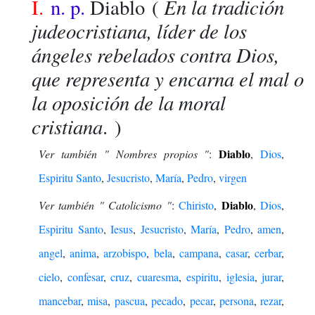
En la tradición
I.
n. p.
Diablo
(
judeocristiana, líder de los
ángeles rebelados contra Dios,
que representa y encarna el mal o
la oposición de la moral
cristiana
. )
Diablo
Ver también " Nombres propios "
:
,
Dios
,
Espiritu Santo
,
Jesucristo
,
María
,
Pedro
,
virgen
Diablo
Ver también " Catolicismo "
:
Chiristo
,
,
Dios
,
Espiritu Santo
,
Iesus
,
Jesucristo
,
María
,
Pedro
,
amen
,
angel
,
anima
,
arzobispo
,
bela
,
campana
,
casar
,
cerbar
,
cielo
,
confesar
,
cruz
,
cuaresma
,
espiritu
,
iglesia
,
jurar
,
mancebar
,
misa
,
pascua
,
pecado
,
pecar
,
persona
,
rezar
,