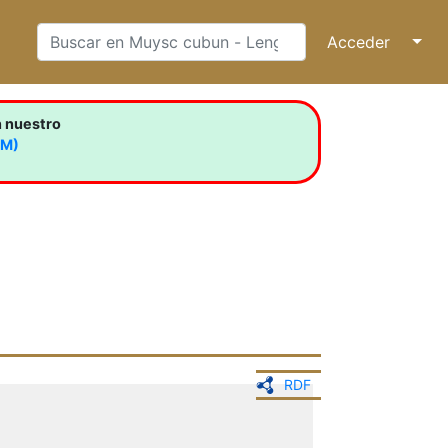
Acceder
↓
n nuestro
LM)
RDF