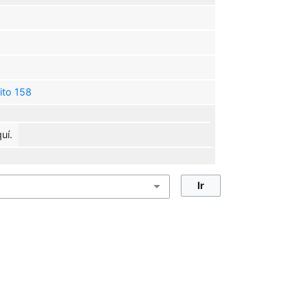
ito 158
uí.