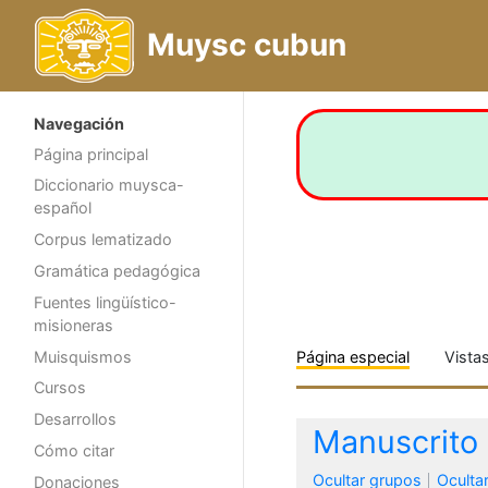
Muysc cubun
Navegación
Página principal
Diccionario muysca-
español
Corpus lematizado
Gramática pedagógica
Fuentes lingüístico-
misioneras
Muisquismos
Página especial
Vista
Cursos
Desarrollos
Manuscrito 
Cómo citar
Ocultar grupos
Oculta
Donaciones