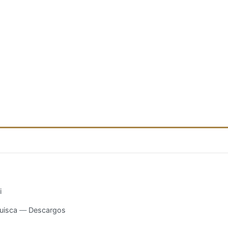
i
uisca
Descargos