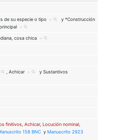
s de su especie o tipo
+
y
*Construcción
principal
+
diana, cosa chica
+
,
Achicar
+
y
Sustantivos
s finitivos
,
Achicar
,
Locución nominal
,
Manuscrito 158 BNC
y
Manuscrito 2923