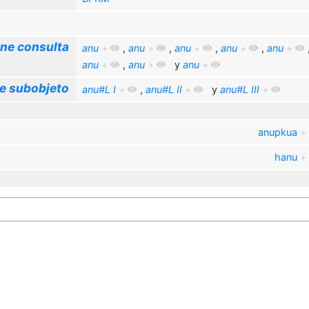
ne consulta
anu
+
,
anu
+
,
anu
+
,
anu
+
,
anu
+
anu
+
,
anu
+
y
anu
+
e subobjeto
anu#L I
+
,
anu#L II
+
y
anu#L III
+
anupkua
+
hanu
+