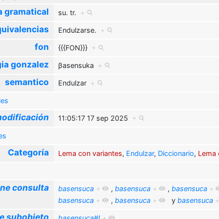
a gramatical
su. tr.
+
uivalencias
Endulzarse.
+
fon
{{{FON}}}
+
ia gonzalez
βasensuka
+
semantico
Endulzar
+
ies
odificación
11:05:17 17 sep 2025
+
es
Categoría
Lema con variantes
,
Endulzar
,
Diccionario
,
Lema 
ne consulta
basensuca
+
,
basensuca
+
,
basensuca
+
basensuca
+
,
basensuca
+
y
basensuca
e subobjeto
basensuca#I
+