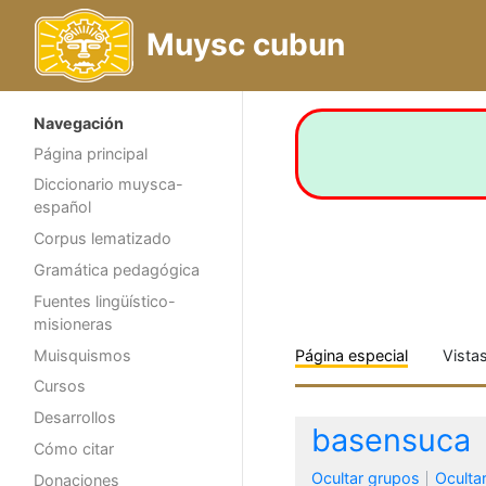
Muysc cubun
Navegación
Página principal
Diccionario muysca-
español
Corpus lematizado
Gramática pedagógica
Fuentes lingüístico-
misioneras
Muisquismos
Página especial
Vista
Cursos
Desarrollos
basensuca
Cómo citar
Ocultar grupos
Oculta
Donaciones