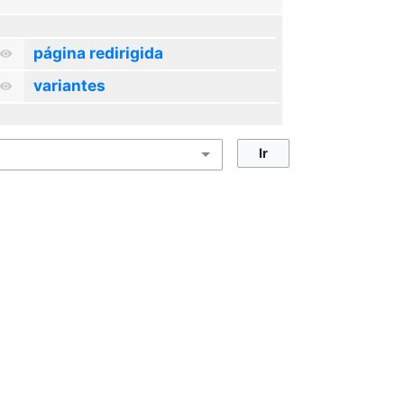
página redirigida
variantes