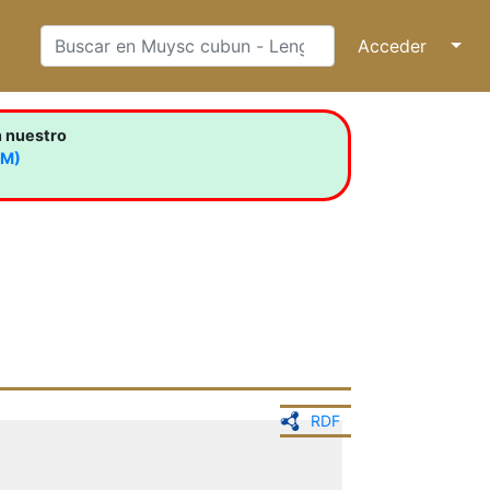
Acceder
↓
n nuestro
LM)
RDF