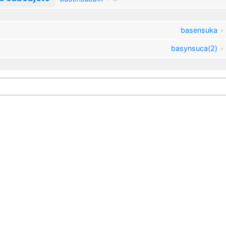
basensuka
+
basynsuca(2)
+