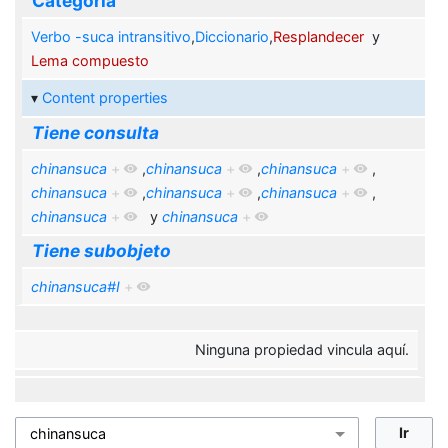
Categoría
Verbo -suca intransitivo
,
Diccionario
,
Resplandecer
y
Lema compuesto
Content properties
Tiene consulta
chinansuca
+
,
chinansuca
+
,
chinansuca
+
,
chinansuca
+
,
chinansuca
+
,
chinansuca
+
,
chinansuca
+
y
chinansuca
+
Tiene subobjeto
chinansuca#I
+
Ninguna propiedad vincula aquí.