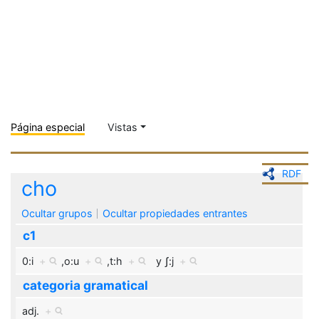
Página especial
Vistas
RDF
cho
Ocultar grupos
Ocultar propiedades entrantes
c1
0:i
+
,
o:u
+
,
t:h
+
y
ʃ:j
+
categoria gramatical
adj.
+