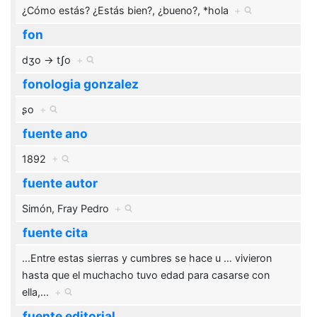
¿Cómo estás? ¿Estás bien?, ¿bueno?, *hola
+
fon
dʒo → tʃo
+
fonologia gonzalez
ʂo
+
fuente ano
1892
+
fuente autor
Simón, Fray Pedro
+
fuente cita
...Entre estas sierras y cumbres se hace u
…
vivieron
hasta que el muchacho tuvo edad para casarse con
ella,...
+
fuente editorial