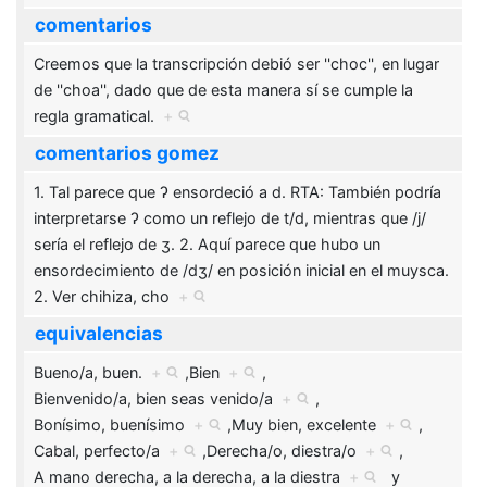
comentarios
Creemos que la transcripción debió ser ''choc'', en lugar
de ''choa'', dado que de esta manera sí se cumple la
regla gramatical.
+
comentarios gomez
1. Tal parece que ʔ ensordeció a d. RTA: También podría
interpretarse ʔ como un reflejo de t/d, mientras que /j/
sería el reflejo de ʒ. 2. Aquí parece que hubo un
ensordecimiento de /dʒ/ en posición inicial en el muysca.
2. Ver chihiza, cho
+
equivalencias
Bueno/a, buen.
+
,
Bien
+
,
Bienvenido/a, bien seas venido/a
+
,
Bonísimo, buenísimo
+
,
Muy bien, excelente
+
,
Cabal, perfecto/a
+
,
Derecha/o, diestra/o
+
,
A mano derecha, a la derecha, a la diestra
+
y