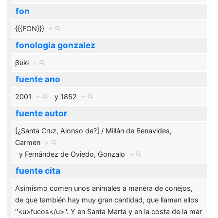
fon
{{{FON}}}
+
fonologia gonzalez
βukɨ
+
fuente ano
2001
+
y
1852
+
fuente autor
[¿Santa Cruz, Alonso de?] / Millán de Benavides,
Carmen
+
y
Fernández de Oviedo, Gonzalo
+
fuente cita
Asimismo comen unos animales a manera de conejos,
de que también hay muy gran cantidad, que llaman ellos
''<u>fucos</u>''. Y en Santa Marta y en la costa de la mar