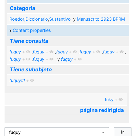
Categoría
Roedor
,
Diccionario
,
Sustantivo
y
Manuscrito 2923 BPRM
Content properties
Tiene consulta
fuquy
+
,
fuquy
+
,
fuquy
+
,
fuquy
+
,
fuquy
+
,
fuquy
+
,
fuquy
+
y
fuquy
+
Tiene subobjeto
fuquy#I
+
fuky
+
página redirigida