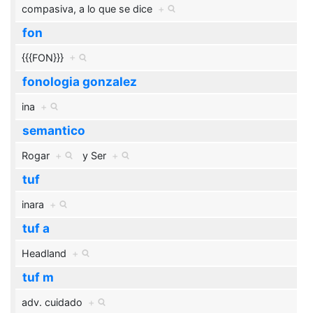
compasiva, a lo que se dice
+
fon
{{{FON}}}
+
fonologia gonzalez
ina
+
semantico
Rogar
+
y
Ser
+
tuf
inara
+
tuf a
Headland
+
tuf m
adv. cuidado
+