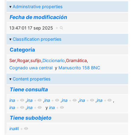
Adminstrative properties
Fecha de modificación
13:47:01 17 sep 2025
+
Classification properties
Categoría
Ser
,
Rogar
,
sufijo
,
Diccionario
,
Gramática
,
Cognado uwa central
y
Manuscrito 158 BNC
Content properties
Tiene consulta
ina
+
,
ina
+
,
ina
+
,
ina
+
,
ina
+
,
ina
+
,
ina
+
,
ina
+
y
ina
+
Tiene subobjeto
ina#I
+