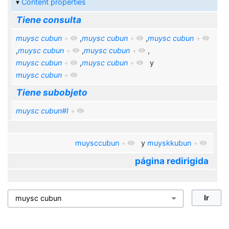
Content properties
Tiene consulta
muysc cubun
+
,
muysc cubun
+
,
muysc cubun
+
,
muysc cubun
+
,
muysc cubun
+
,
muysc cubun
+
,
muysc cubun
+
y
muysc cubun
+
Tiene subobjeto
muysc cubun#I
+
muysccubun
+
y
muyskkubun
+
página redirigida