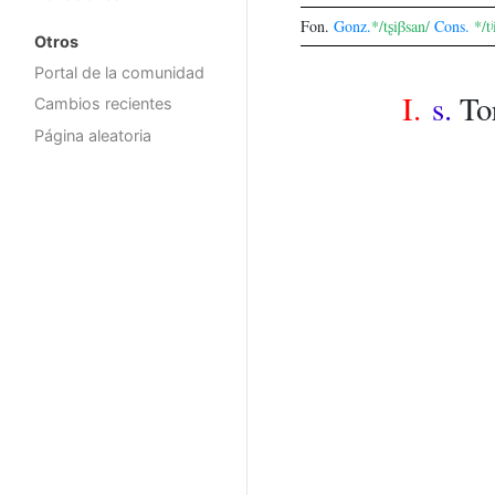
Fon.
Gonz.
*/tʂiβsan/
Cons.
*/t
Otros
Portal de la comunidad
I.
s.
To
Cambios recientes
Página aleatoria