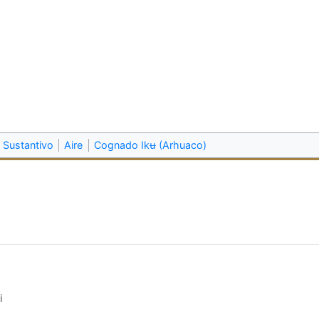
Sustantivo
Aire
Cognado Ikʉ (Arhuaco)
i