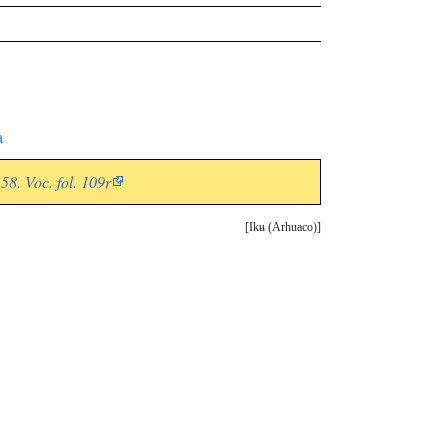
a
58. Voc. fol. 109r
Ikʉ (Arhuaco)