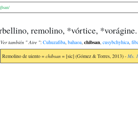
ʲiβsan/
rbellino, remolino, *vórtice, *vorágine.
chibsan
Ver también " Aire "
:
Cuhuzafiba
,
bahaoa
,
,
cusybchyhica
,
fib
Remolino de uiento =
chibsan
= [sic] (Gómez & Torres, 2013) -
Ms. 1