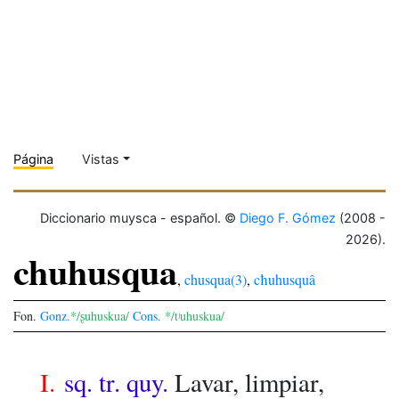
Página
Vistas
Diccionario muysca - español. ©
Diego F. Gómez
(2008 -
2026).
chuhusqua
,
chusqua(3)
,
cħuhusquâ
Fon.
Gonz.
*/ʂuhuskua/
Cons.
*/tʲuhuskua/
I.
sq. tr. quy.
Lavar, limpiar,