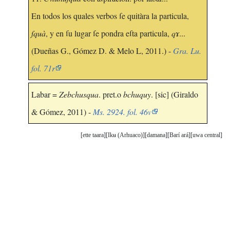
En todos los quales verbos ſe quitàra la particula,
ſquà
, y en ſu lugar ſe pondra eſta particula,
qɤ
...
(Dueñas G., Gómez D. & Melo L, 2011.) -
Gra. Lu.
fol. 71r
Labar =
Zebchusqua
. pret.o
bchuquy
. [sic] (Giraldo
& Gómez, 2011) -
Ms. 2924. fol. 46v
ette taara
Ikʉ (Arhuaco)
damana
Barí ará
uwa central