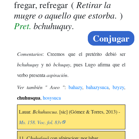
Retirar la
fregar, refregar
(
mugre o aquello que estorba
. )
Pret.
bchuhuquy
.
Conjugar
Comentarios
: Creemos que el pretérito debió ser
bchuhuquy
y nó
bchuquy
, pues Lugo afirma que el
verbo presenta
aspiración
.
Ver también " Aseo "
:
bahazy
,
bahazysuca
,
bzyzy
,
chuhusqua
,
hosysuca
Lauar.
Bchuhuscua
. [sic] (Gómez & Torres, 2013) -
Ms. 158. Voc. fol. 83v
11.
Cħuhuſquâ
con aſpiracion: por labar...