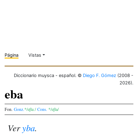
Página
Vistas
Diccionario muysca - español. ©
Diego F. Gómez
(2008 -
2026).
eba
Fon.
Gonz.
*/eβaː/
Cons.
*/eβa/
Ver
yba
.