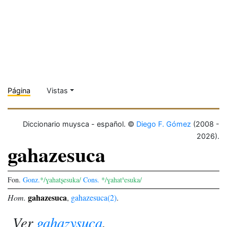
Página
Vistas
Diccionario muysca - español. ©
Diego F. Gómez
(2008 -
2026).
gahazesuca
s
Fon.
Gonz.
*/ɣahatʂesuka/
Cons.
*/ɣahat
esuka/
gahazesuca
Hom.
,
gahazesuca(2)
.
Ver
gahazysuca
.