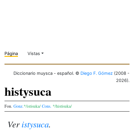
Página
Vistas
Diccionario muysca - español. ©
Diego F. Gómez
(2008 -
2026).
histysuca
Fon.
Gonz.
*/istɨsuka/
Cons.
*/histɨsuka/
Ver
istysuca
.